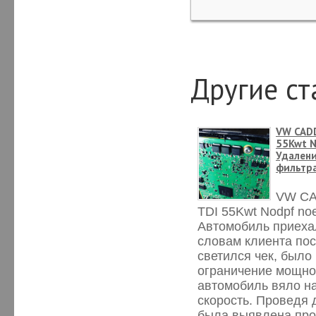
Другие ст
VW CADD
55Kwt N
Удалени
фильтр
VW CA
TDI 55Kwt Nodpf noe
Автомобиль приехал
словам клиента по
светился чек, было
ограничение мощно
автомобиль вяло н
скорость. Проведя 
была выявлена про