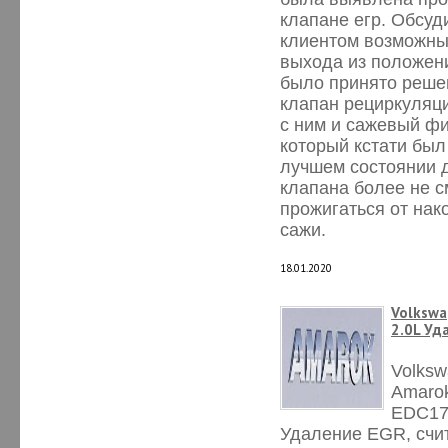
клапане егр. Обсуд
клиентом возможны
выхода из положени
было принято реше
клапан рециркуляци
с ним и сажевый ф
который кстати был
лучшем состоянии д
клапана более не с
прожигаться от нак
сажи.
18.01.2020
Volkswa
2.0L Уд
Volks
Amarok
EDC1
Удаление EGR, счи