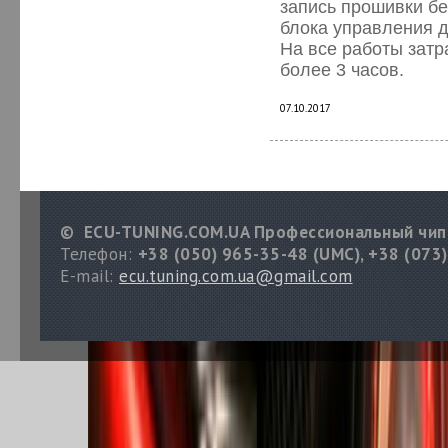
запись прошивки бе
блока управления д
На все работы затр
более 3 часов.
07.10.2017
© ECU-TUNING.COM.UA Профессиональный чип
Телефон:
+38 (050) 965-35-48 (UMC), +38 (073)
E-mail:
ecu.tuning.com.ua@gmail.com