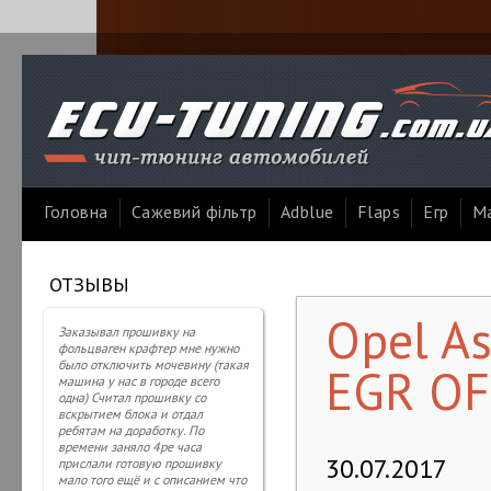
Головна
Сажевий фільтр
Adblue
Flaps
Егр
Ма
ОТЗЫВЫ
Opel As
Заказывал прошивку на
фольцваген крафтер мне нужно
было отключить мочевину (такая
EGR OF
машина у нас в городе всего
одна) Считал прошивку со
вскрытием блока и отдал
ребятам на доработку. По
времени заняло 4ре часа
30.07.2017
прислали готовую прошивку
мало того ещё и с описанием что