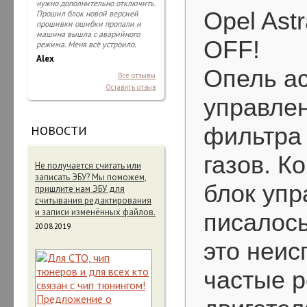
нужно дополнительно отключить.
Opel Ast
Прошил блок новой версией
прошивки ошибки пропали и
машина вышла с аварийного
OFF!
режима. Меня всё устроило.
Alex
Опель ас
Все отзывы
Оставить отзыв
управле
фильтра 
НОВОСТИ
газов. К
Не получается считать или
записать ЭБУ? Мы поможем,
блок упр
пришлите нам ЭБУ для
считывания редактирования
и записи изменённых файлов.
писалос
20.08.2019
это неис
частые р