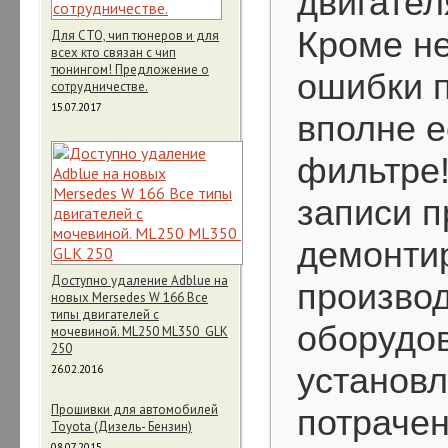
двигател
Кроме не
Для СТО, чип тюнеров и для
всех кто связан с чип
тюнингом! Предложение о
ошибки п
сотрудничестве.
15.07.2017
вполне е
фильтре!
записи 
демонтир
Доступно удаление Adblue на
произво
новых Mersedes W 166 Все
типы двигателей с
оборудов
мочевиной. ML250 ML350 GLK
250
установл
26.02.2016
Прошивки для автомобилей
потрачен
Toyota (Дизель- Бензин)
08.07.2015