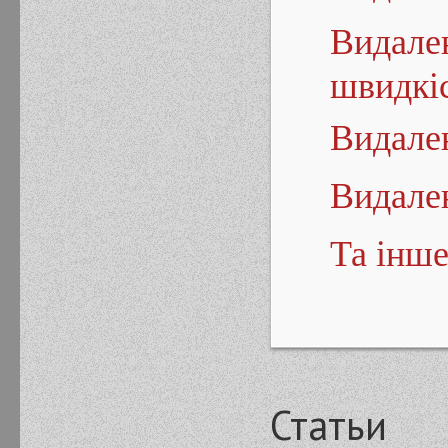
Видален
швидкі
Видале
Видале
Та інше
Статьи