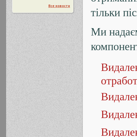
Все новости
тільки пі
Ми надає
компонент
Видале
отработ
Видале
Видале
Видале