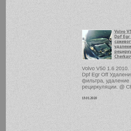
Volvo V
Dpf Egr
сажевог
удалени
рецирк
Cherkas
Volvo V50 1.6 2010.
Dpf Egr Off Удален
фильтра, удаление
рециркуляции. @ C
13.01.2020