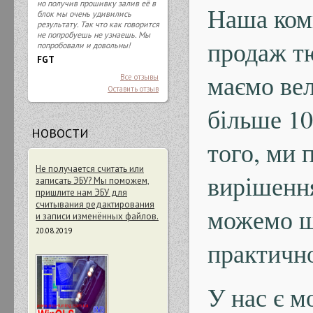
но получив прошивку залив её в
Наша комп
блок мы очень удивились
результату. Так что как говорится
не попробуешь не узнаешь. Мы
продаж т
попробовали и довольны!
FGT
маємо вел
Все отзывы
Оставить отзыв
більше 10
НОВОСТИ
того, ми
Не получается считать или
вирішенн
записать ЭБУ? Мы поможем,
пришлите нам ЭБУ для
считывания редактирования
можемо ш
и записи изменённых файлов.
20.08.2019
практично
У нас є м