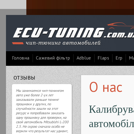
Головна
Сажевий фільтр
Adblue
Flaps
Егр
Ма
ОТЗЫВЫ
О нас
Мы занимаемся чип-тюнингом
авто уже более 2-ух лет
заказывали раньше тюнинг
Калибрув
прошивки у других, по
случайности зашли на этот
ресурс и попробовали заказать
одну прошивку для проверки, на
автомобіл
свой автомобиль Mitsubishi L-200
2.5. Не скрою сначала особо не
верили что результат нас удивит,