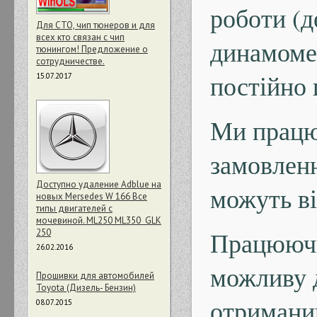
роботи (д
Для СТО, чип тюнеров и для
всех кто связан с чип
динамоме
тюнингом! Предложение о
сотрудничестве.
постійно 
15.07.2017
Ми працю
замовленн
Доступно удаление Adblue на
можуть ві
новых Mersedes W 166 Все
типы двигателей с
мочевиной. ML250 ML350 GLK
Працюючи
250
26.02.2016
можливу д
Прошивки для автомобилей
Toyota (Дизель- Бензин)
отриманий
08.07.2015