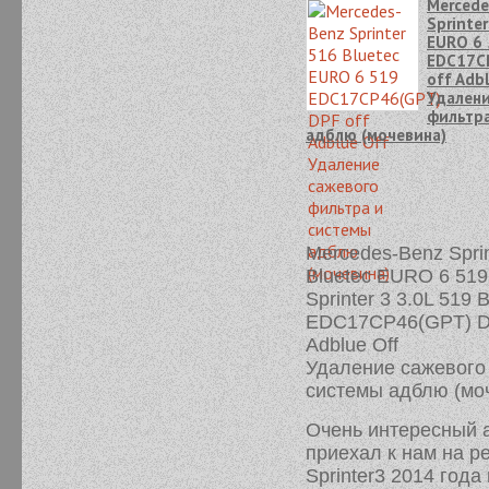
Mercede
Sprinte
EURO 6
EDC17C
off Adb
Удалени
фильтра
адблю (мочевина)
Mercedes-Benz Sprin
Bluetec EURO 6 519
Sprinter 3 3.0L 519 
EDC17CP46(GPT) D
Adblue Off
Удаление сажевого
системы адблю (мо
Очень интересный 
приехал к нам на р
Sprinter3 2014 года