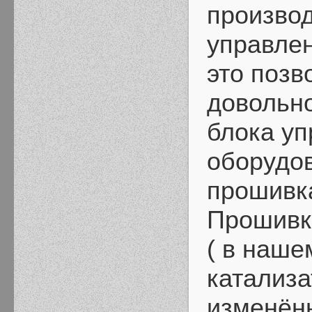
производ
управле
это позв
довольно
блока уп
оборудов
прошивка
Прошивк
( в наше
катализа
изменён