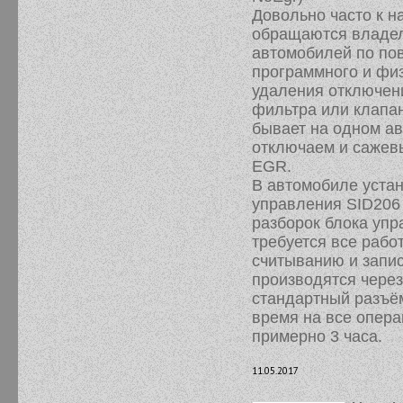
Довольно часто к н
обращаются владел
автомобилей по по
программного и фи
удаления отключен
фильтра или клапа
бывает на одном а
отключаем и сажев
EGR.
В автомобиле уста
управления SID206 
разборок блока упр
требуется все рабо
считыванию и запи
производятся через
стандартный разъё
время на все опера
примерно 3 часа.
11.05.2017