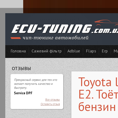
Головна
Сажевий фільтр
Adblue
Flaps
Егр
Ма
ОТЗЫВЫ
Toyota 
Прекрасный сервис для тех кто
желает получить качество и
быстроту.
E2. Тоё
Service DPF
Все отзывы
бензин
Оставить отзыв