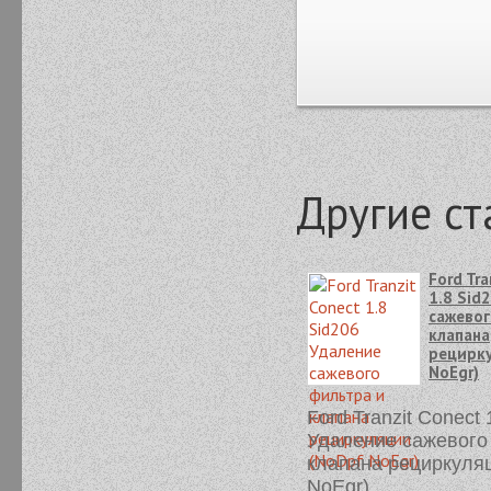
Другие ст
Ford Tra
1.8 Sid
сажевог
клапана
рецирк
NoEgr)
Ford Tranzit Conect 
Удаление сажевого
клапана рециркуля
NoEgr)