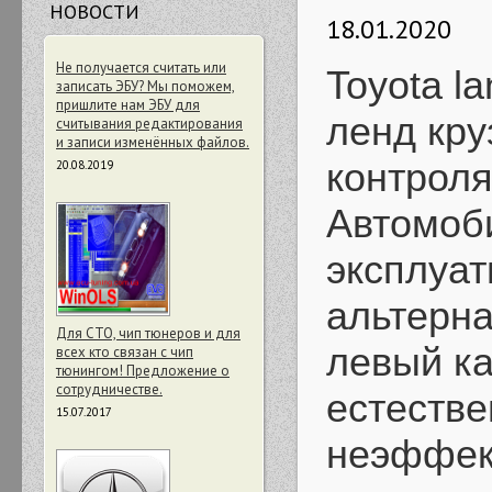
НОВОСТИ
18.01.2020
Не получается считать или
Toyota la
записать ЭБУ? Мы поможем,
пришлите нам ЭБУ для
ленд кру
считывания редактирования
и записи изменённых файлов.
контроля
20.08.2019
Автомоби
эксплуат
альтерна
Для СТО, чип тюнеров и для
левый ка
всех кто связан с чип
тюнингом! Предложение о
сотрудничестве.
естестве
15.07.2017
неэффект