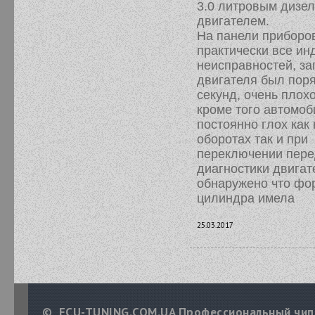
3.0 литровым дизе
двигателем.
На панели приборо
практически все ин
неисправностей, за
двигателя был поря
секунд, очень плохо
кроме того автомоб
постоянно глох как
оборотах так и при
переключении пере
диагностики двига
обнаружено что фор
цилиндра имела
25.03.2017
© ECU-TUNING.COM.UA Профессиональный чип