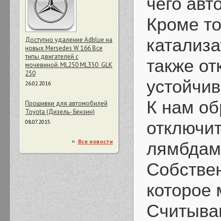
чего авт
Кроме то
катализа
Доступно удаление Adblue на
новых Mersedes W 166 Все
типы двигателей с
также от
мочевиной. ML250 ML350 GLK
250
устойчив
26.02.2016
К нам об
Прошивки для автомобилей
Toyota (Дизель- Бензин)
отключит
08.07.2015
Все новости
лямбдам
Собствен
которое 
Считыва