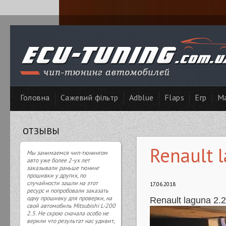
Головна
Сажевий фільтр
Adblue
Flaps
Егр
Ма
ОТЗЫВЫ
Renault l
Мы занимаемся чип-тюнингом
авто уже более 2-ух лет
заказывали раньше тюнинг
прошивки у других, по
случайности зашли на этот
17.06.2018
ресурс и попробовали заказать
одну прошивку для проверки, на
Renault laguna 2.2 
свой автомобиль Mitsubishi L-200
2.5. Не скрою сначала особо не
верили что результат нас удивит,