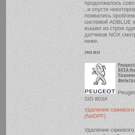
продолжалось совс
, и спустя некоторо
появились проблем
системой ADBLUE а
вышел из строя оди
датчиков NOX смот
ниже.
29.03.2013
Peugeot
803A N
Удалени
фильтр
Peugeo
SID 803A
Удаление сажевого
(NoDPF)
Удаление сажевого