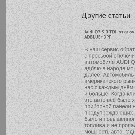
Другие статьи
Audi Q7 3,0 TDI. отклю
ADBLUE+DPF
В наш сервис обрат
с просьбой отключи
автомобиле AUDI Q
адблю в народе моч
далее. Автомобиль
американского рынк
нас с каждым днём
и больше. Когда кл
это авто всё было 
приборной панели 
предупреждающих з
было и повышенног
топлива и не проп
мощность авто. Одн