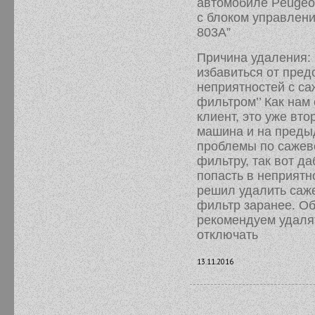
автомобиле Peugeot
с блоком управлени
803A”
Причина удаления: ‘
избавиться от пре
неприятностей с с
фильтром’’ Как нам
клиент, это уже вто
машина и на пред
проблемы по сажев
фильтру, так вот да
попасть в неприятн
решил удалить саж
фильтр заранее. О
рекомендуем удаля
отключать
13.11.2016