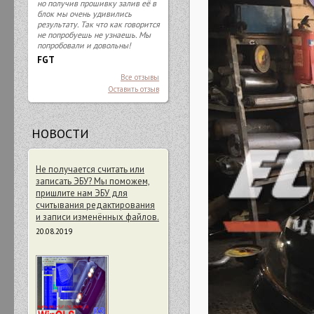
но получив прошивку залив её в
блок мы очень удивились
результату. Так что как говорится
не попробуешь не узнаешь. Мы
попробовали и довольны!
FGT
Все отзывы
Оставить отзыв
НОВОСТИ
Не получается считать или
записать ЭБУ? Мы поможем,
пришлите нам ЭБУ для
считывания редактирования
и записи изменённых файлов.
20.08.2019