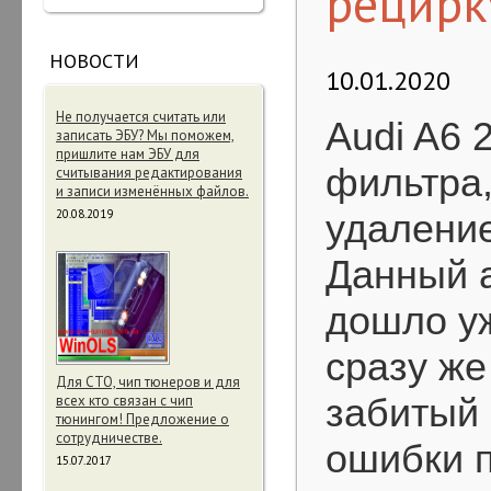
рецирк
НОВОСТИ
10.01.2020
Не получается считать или
Audi A6 
записать ЭБУ? Мы поможем,
пришлите нам ЭБУ для
фильтра,
считывания редактирования
и записи изменённых файлов.
20.08.2019
удаление
Данный а
дошло уж
сразу же
Для СТО, чип тюнеров и для
забитый 
всех кто связан с чип
тюнингом! Предложение о
сотрудничестве.
ошибки 
15.07.2017