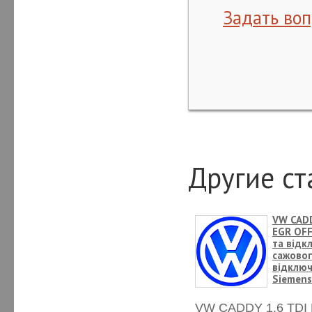
Задать воп
Другие ст
VW CADD
EGR OFF
та відк
сажовог
відключ
Siemens
VW CADDY 1.6 TDI