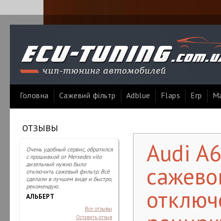
Головна
Сажевий фільтр
Adblue
Flaps
Егр
Ма
ОТЗЫВЫ
Audi A6
Очень удобный сервис, обратился
с прошивкой от Mersedes vito
дизельный нужно было
сажево
отключить сажевый фильтр. Всё
сделали в лучшем виде и быстро,
рекомендую.
отключ
АЛЬБЕРТ
Все отзывы
Оставить отзыв