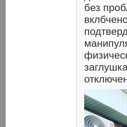
без проб
вклбчено
подтверд
манипул
физическ
заглушка
отключен