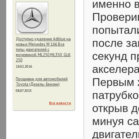
именно в
Проверив
попытали
Доступно удаление Adblue на
после за
новых Mersedes W 166 Все
типы двигателей с
секунд п
мочевиной. ML250 ML350 GLK
250
акселера
26.02.2016
Первым 
Прошивки для автомобилей
Toyota (Дизель- Бензин)
08.07.2015
патрубко
Все новости
открыв д
минуя са
двигател