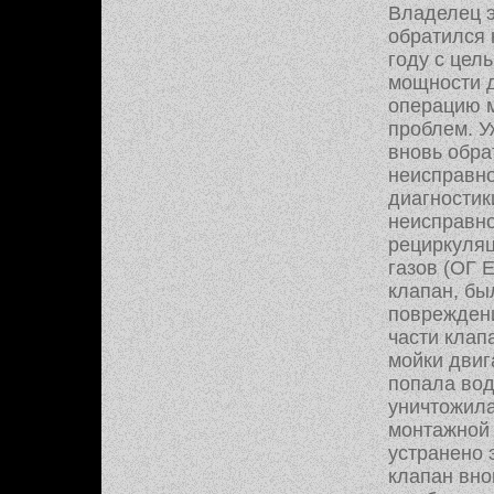
Владелец э
обратился 
году с цел
мощности д
операцию 
проблем. У
вновь обра
неисправн
диагности
неисправно
рециркуля
газов (ОГ 
клапан, бы
поврежден
части клап
мойки двиг
попала вод
уничтожила
монтажной
устранено 
клапан вно