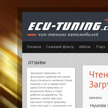
Головна
Сажевий фільтр
Adblue
Flaps
ОТЗЫВЫ
Чтен
Заказывал прошивку на
фольцваген крафтер мне нужно
Загр
было отключить мочевину (такая
машина у нас в городе всего
одна) Считал прошивку со
вскрытием блока и отдал
ребятам на доработку. По
26.09.2014
времени заняло 4ре часа
прислали готовую прошивку
Hyundai 
мало того ещё и с описанием что