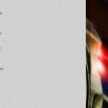
и
в
с
ак