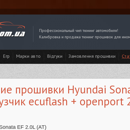
Профессиональный чип тюнинг автомобиля!
Калибровка и продажа тюнинг прошивок для ино
Егр
Марки авто
Відгуки
Замовлення прошивки
Ста
ие прошивки Hyundai Sonat
узчик ecuflash + openport 
Sonata EF 2.0L (AT)