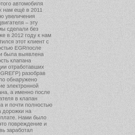
того автомобиля
к нам ещё в 2011
ью увеличения
вигателя – эту
мы сделали без
же в 2012 году к нам
тился этот клиент с
остью EGRпосле
ки была выявлена
сть клапана
ции отработавших
EGRЕГР) разобрав
ло обнаружено
ие электронной
ана, а именно после
ателя в клапан
а и почти полностью
 дорожки на
 плате. Нами было
это повреждение и
вь заработал