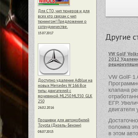
Для СТО, чип тюнеров и для
всех кто связан с чип
тюнингом! Предложение о
сотрудничестве.
15.07.2017
Другие с
VW GolF Volk
2012 Удалени
рециркуляции
VW GolF 1.
Доступно удаление Adblue на
Программн
новых Mersedes W 166 Все
клапана ре
типы двигателей с
мочевиной. ML250 ML350 GLK
отработанн
250
ЕГР. Увели
26.02.2016
двигателя 
Прошивки для автомобилей
Достаточно
Toyota (Дизель- Бензин)
поломка эт
08.07.2015
в этом авт