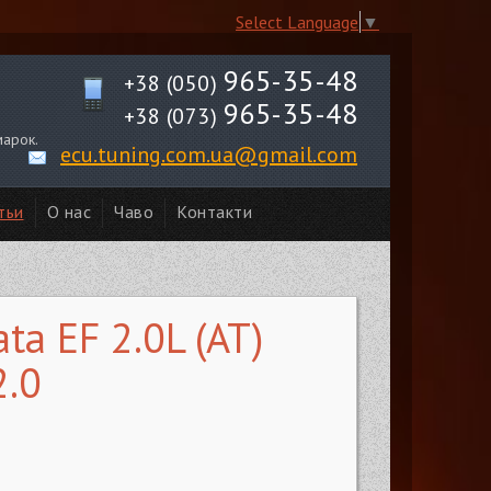
Select Language
▼
965-35-48
+38 (050)
965-35-48
+38 (073)
марок.
ecu.tuning.com.ua@gmail.com
тьи
О нас
Чаво
Контакти
a EF 2.0L (AT)
2.0