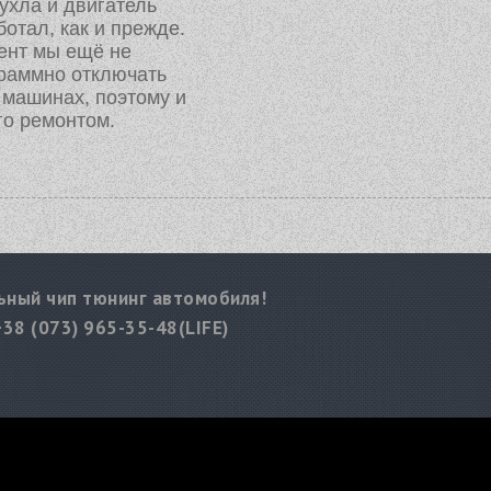
ухла и двигатель
ботал, как и прежде.
ент мы ещё не
раммно отключать
х машинах, поэтому и
го ремонтом.
ный чип тюнинг автомобиля!
+38 (073) 965-35-48(LIFE)