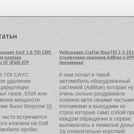
татьи
swagen Golf 1.6 TDI CAYC
Volkswagen Crafter BlueTDI 2.5 20
е клапана
отключение,удаление AdBlue и DP
 ОГ (EGR) ЕГР
(мочевины)
6 TDI CAYC
К нам попал и такой
ое удаление
автомобиль оборудованный
циркуляции
системой (AdBlue) которая ну
ых газов, EGR или
очень сильно раздражала
чение мощности
хозяина авто своими частым
уже было бонусом )))
поломками и выходами из
строя которые само собой пр
 часто встречается
каждом обращении в сервис
ого клапана на Golf
выливались в немалые деньг
омобиле пробег
За относительно короткий