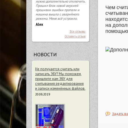
нужно дополнительно отключить.
Прошил блок новой версией
Чем счит
прошивки ошибки пропали и
считывани
машина вышла с аварийного
режима. Меня всё устроило.
находитс
Alex
на допол
помощью 
Все отзывы
Оставить отзыв
НОВОСТИ
Не получается считать или
записать ЭБУ? Мы поможем,
пришлите нам ЭБУ для
считывания редактирования
и записи изменённых файлов.
20.08.2019
Задать во