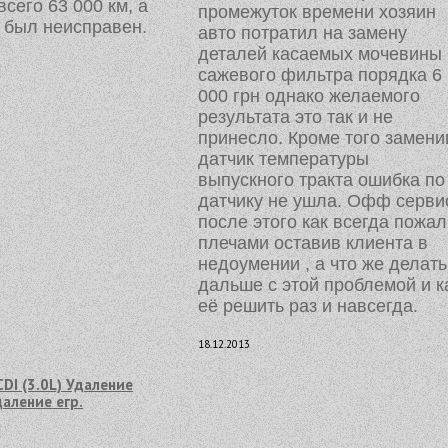
сего 63 000 км, а
промежуток времени хозяин
 был неисправен.
авто потратил на замену
деталей касаемых мочевины 
сажевого фильтра порядка 6
000 грн однако желаемого
результата это так и не
принесло. Кроме того замени
датчик температуры
выпускного тракта ошибка по
датчику не ушла. Офф серви
после этого как всегда пожал
плечами оставив клиента в
недоумении , а что же делать
дальше с этой проблемой и к
её решить раз и навсегда.
18.12.2013
CDI (3.0L) Удаление
даление егр.