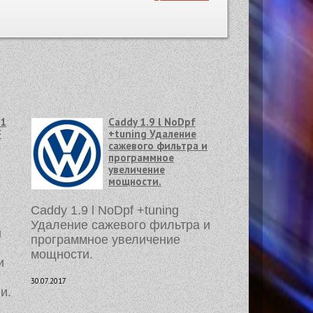
11
Caddy 1.9 l NoDpf
F
+tuning Удаление
сажевого фильтра и
программное
увеличение
мощности.
Caddy 1.9 l NoDpf +tuning
Удаление сажевого фильтра и
и
программное увеличение
мощности.
и
30.07.2017
и.