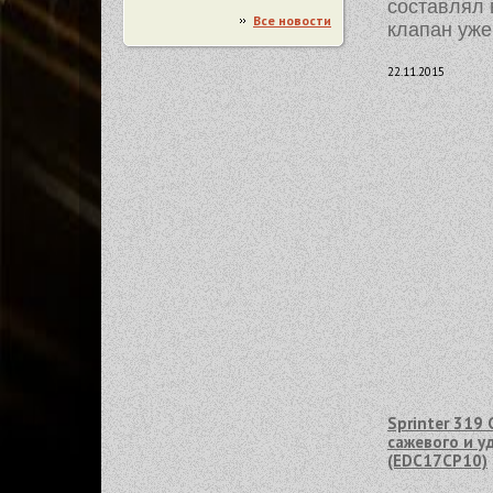
составлял в
Все новости
клапан уже
22.11.2015
Sprinter 319 
сажевого и у
(EDC17CP10)