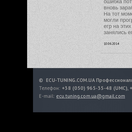
ошибка пот
вновь зара
На тот мом
могли прог
егр на эти
занялись е
10.06.2014
© ECU-TUNING.COM.UA Профессиональ
Телефон:
+38 (050) 965-35-48 (UMC), 
E-mail:
ecu.tuning.com.ua@gmail.com